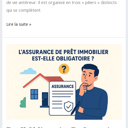
de vie antérieur. Il est organisé en trois « piliers » distincts
qui se complètent
Le
Lire la suite »
système
de
prévoyance
suisse
expliqué
:
comprendre
les
3
piliers
de
la
retraite