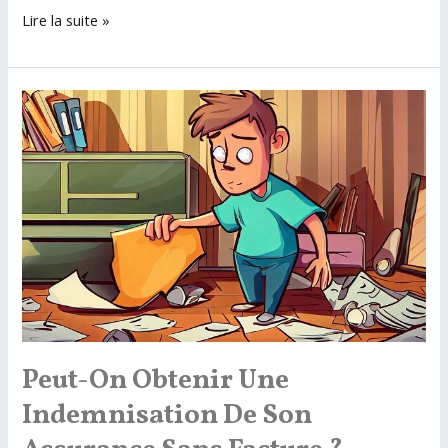
Avoir
Lire la suite »
plusieurs
assurance
vie,
c’est
possible
?
Peut-On Obtenir Une
Indemnisation De Son