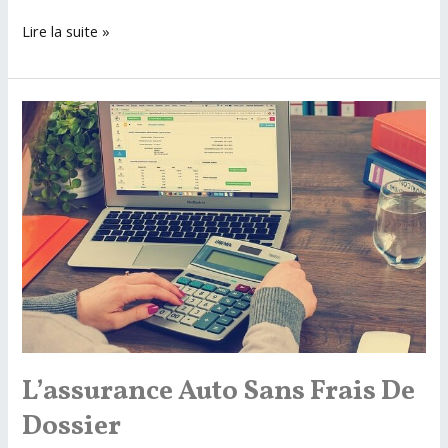
Tout
Lire la suite »
savoir
sur
l’Assurance
auto
pour
un
mois
L’assurance Auto Sans Frais De
Dossier