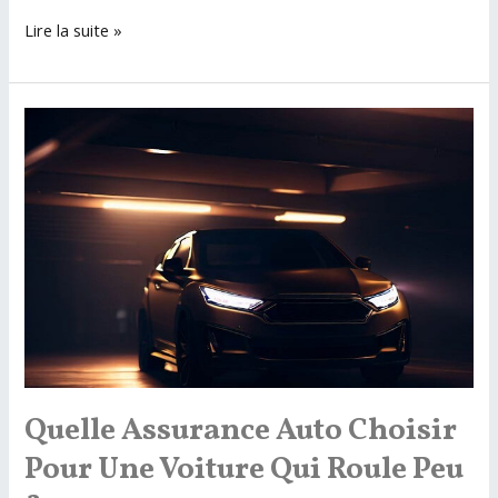
Choisir
Lire la suite »
la
meilleure
assurance
auto
après
une
suspension
de
permis
Quelle Assurance Auto Choisir
Pour Une Voiture Qui Roule Peu