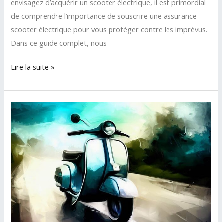
envisagez d’acquérir un scooter électrique, il est primordial
de comprendre l’importance de souscrire une assurance
scooter électrique pour vous protéger contre les imprévus.
Dans ce guide complet, nous
Assurance
Lire la suite »
Scooter
Électrique
:
les
Informations
Essentielles
à
connaitre