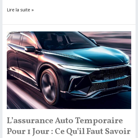
Tout
Lire la suite »
ce
qu’il
faut
savoir
sur
l’assurance
auto
sans
relevé
d’information
L’assurance Auto Temporaire
Pour 1 Jour : Ce Qu’il Faut Savoir