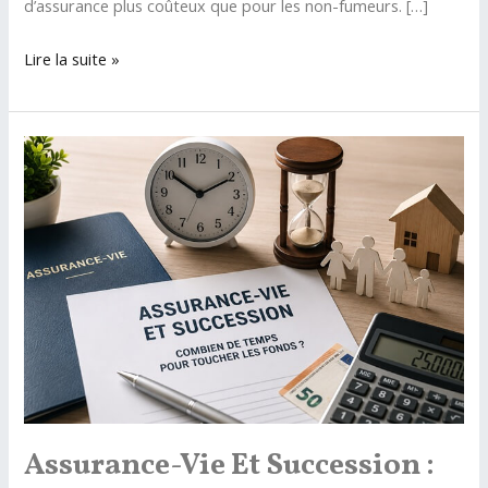
d’assurance plus coûteux que pour les non-fumeurs. […]
Quelle
Lire la suite »
assurance
emprunteur
pour
un
fumeur
en
2026
?
Assurance-Vie Et Succession :