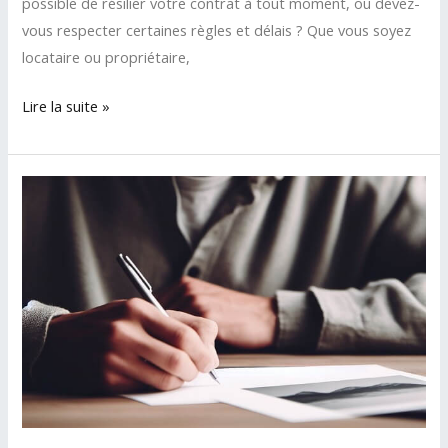
possible de résilier votre contrat à tout moment, ou devez-
vous respecter certaines règles et délais ? Que vous soyez
locataire ou propriétaire,
Peut-
Lire la suite »
on
changer
d’assurance
habitation
quand
on
veut
?