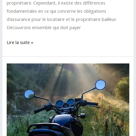
propriétaire. Cependant, il existe des différences
fondamentales en ce qui concerne les obligations
d’assurance pour le locataire et le propriétaire bailleur.
Découvrons ensemble qui doit payer
Lire la suite »
Qui
paie
l’assurance
habitation
en
cas
de
location
?