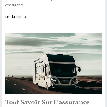
d’assurance.
Assurance
Lire la suite »
auto
résiliée
pour
non
paiement
:
que
faire
?
Tout Savoir Sur L’assurance