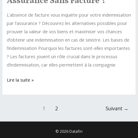
Assurance Sans Facture ?
L’absence de facture vous inquiète pour votre indemnisation
par l’assurance ? Découvrez les alternatives possibles pour
prouver la valeur de vos biens et maximiser vos chances
d’obtenir une indemnisation en cas de sinistre. Les bases de
l’indemnisation Pourquoi les factures sont-elles importantes
? Les factures jouent un rôle crucial dans le processus
d’indemnisation, car elles permettent à la compagnie
Peut-
Lire la suite »
on
obtenir
une
Pagination
1
2
Suivant
→
indemnisation
d’article
de
son
© 2026 Datafin
assurance