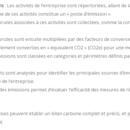
ns
: Les activités de l’entreprise sont répertoriées, allant d
de ces activités constitue un « poste d’émission ».
rutes associées à ces activités sont collectées, comme la c
rutes sont ensuite multipliées par des facteurs de conversi
lement converties en « équivalent CO2 » (CO2e) pour une me
issions sont classées en catégories et périmètres définis p
.
ats sont analysés pour identifier les principales sources d’ém
 de l’entreprise.
r des émissions permet d’évaluer l’efficacité des mesures de r
rises peuvent établir un bilan carbone complet et précis, e
l.