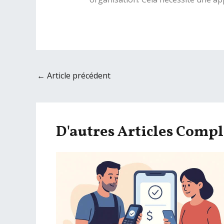
Navigation
←
Article précédent
des
articles
D'autres Articles Comp