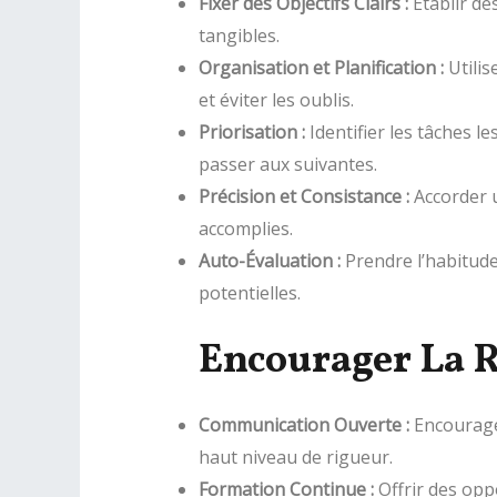
Fixer des Objectifs Clairs :
Établir des
tangibles.
Organisation et Planification :
Utilis
et éviter les oublis.
Priorisation :
Identifier les tâches l
passer aux suivantes.
Précision et Consistance :
Accorder u
accomplies.
Auto-Évaluation :
Prendre l’habitude 
potentielles.
Encourager La R
Communication Ouverte :
Encourager
haut niveau de rigueur.
Formation Continue :
Offrir des opp