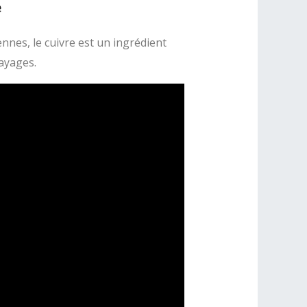
e
nnes, le cuivre est un ingrédient
ayages.