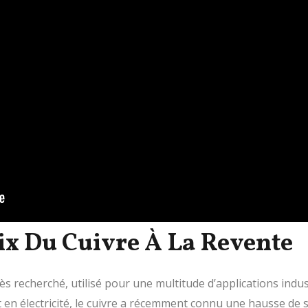
ix Du Cuivre À La Revente
rès recherché, utilisé pour une multitude d’applications indu
t en électricité, le cuivre a récemment connu une hausse d