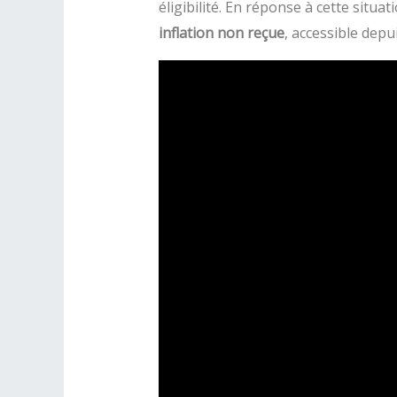
éligibilité. En réponse à cette situat
inflation non reçue
, accessible depu