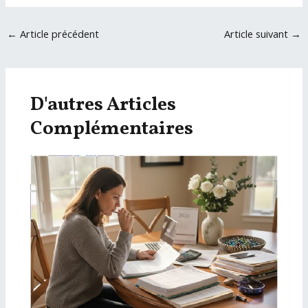
Navigation
←
Article précédent
Article suivant
→
des
articles
D'autres Articles
Complémentaires