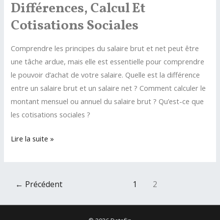
Différences, Calcul Et
Cotisations Sociales
Comprendre les principes du salaire brut et net peut être
une tâche ardue, mais elle est essentielle pour comprendre
le pouvoir d’achat de votre salaire. Quelle est la différence
entre un salaire brut et un salaire net ? Comment calculer le
montant mensuel ou annuel du salaire brut ? Qu’est-ce que
les cotisations sociales ?
Salaire
Lire la suite »
brut
et
salaire
Pagination
←
Précédent
1
2
net
d’article
:
différences,