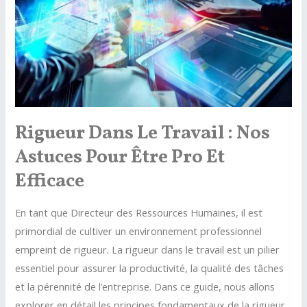
la
Régularité
de
Vos
Employés
Rigueur Dans Le Travail : Nos
Astuces Pour Être Pro Et
Efficace
En tant que Directeur des Ressources Humaines, il est
primordial de cultiver un environnement professionnel
empreint de rigueur. La rigueur dans le travail est un pilier
essentiel pour assurer la productivité, la qualité des tâches
et la pérennité de l’entreprise. Dans ce guide, nous allons
explorer en détail les principes fondamentaux de la rigueur