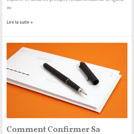
au
Rigueur
Lire la suite »
dans
le
travail
:
nos
astuces
pour
être
pro
et
efficace
Comment Confirmer Sa