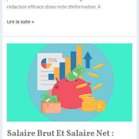
rédaction efficace d’une note d’information. À
Comment
Lire la suite »
rédiger
une
note
d’information
?
Salaire Brut Et Salaire Net :