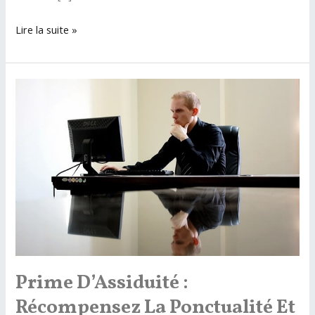
Business
Lire la suite »
Angel
:
Accélérateur
de
Succès
Entrepreneurial
Prime D’Assiduité :
Récompensez La Ponctualité Et