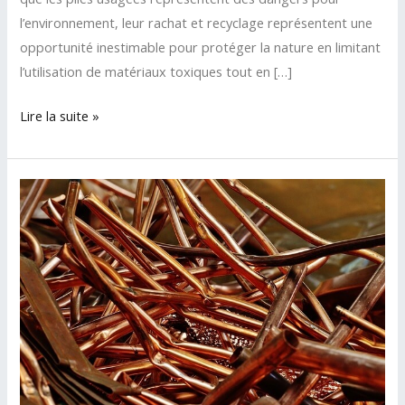
l’environnement, leur rachat et recyclage représentent une
opportunité inestimable pour protéger la nature en limitant
l’utilisation de matériaux toxiques tout en […]
Rachat
Lire la suite »
des
piles
usagées
:
préserver
l’environnement
par
le
recyclage
et
le