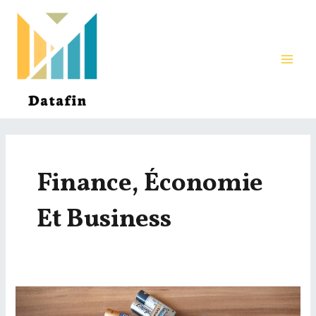
Aller
au
contenu
MAI
ME
Finance, Économie
Et Business